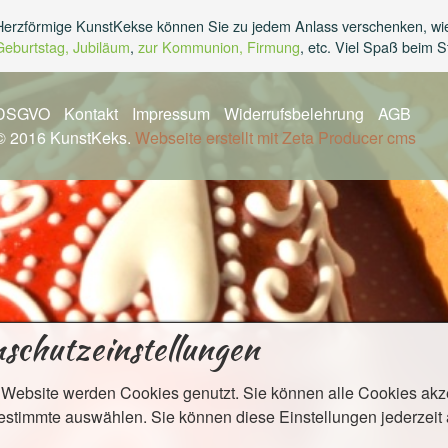
Herzförmige KunstKekse können Sie zu jedem Anlass verschenken, wi
Geburtstag, Jubiläum
,
zur Kommunion, Firmung
, etc. Viel Spaß beim S
DSGVO
Kontakt
Impressum
Widerrufsbelehrung
AGB
© 2016 KunstKeks.
Webseite erstellt mit Zeta Producer cms
schutzeinstellungen
ieser Website werden Cookies genutzt. Sie können alle Cookies ak
estimmte auswählen. Sie können diese Einstellungen jederzeit