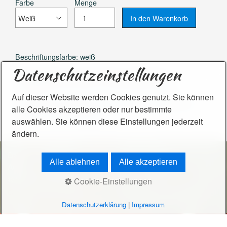
Farbe
Menge
Beschriftungsfarbe: weiß
Datenschutzeinstellungen
Individualisierung, weitere Farben möglich. Bitte
kontakktieren Sie mich per Formular (siehe unten)
​​​​​Auf dieser Website werden Cookies genutzt. Sie können
Kunstkekse sind wegen der Haltbarkeit ausgehärtet und
alle Cookies akzeptieren oder nur bestimmte
nicht zum Verzehr geeignet.
auswählen. Sie können diese Einstellungen jederzeit
ändern.
DSGVO
Kontakt
Impressum
Widerrufsbelehrung
Alle ablehnen
Alle akzeptieren
AGB
© 2016 KunstKeks.
Webseite erstellt mit Zeta Producer
Cookie-Einstellungen
cms
Datenschutzerklärung
|
Impressum